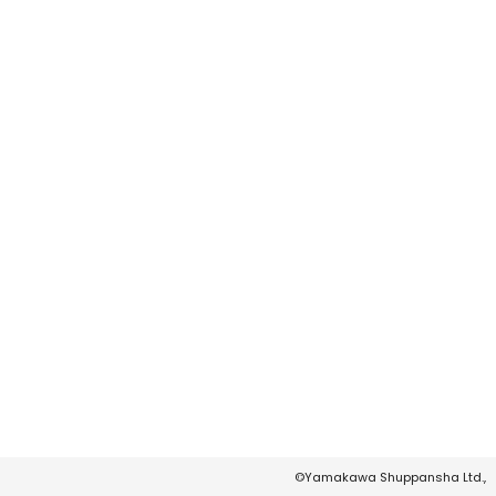
©Yamakawa Shuppansha Ltd.,