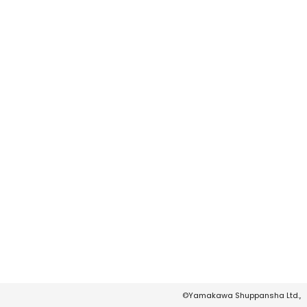
©Yamakawa Shuppansha Ltd.,